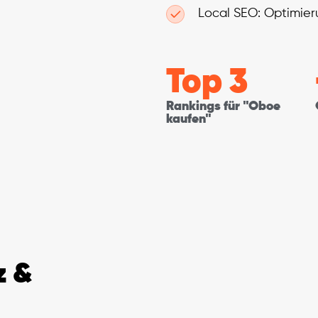
Local SEO: Optimier
Top 
3
Rankings für "Oboe
kaufen"
z &