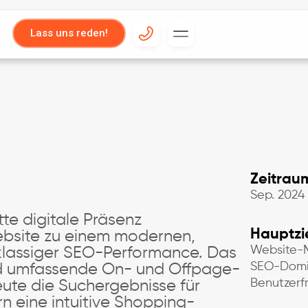
Lass uns reden!
Zeitrau
Sep. 2024 
te digitale Präsenz
Hauptzi
Website zu einem modernen,
Website-M
tklassiger SEO-Performance. Das
SEO-Domin
nd umfassende On- und Offpage-
Benutzerfr
ute die Suchergebnisse für
n eine intuitive Shopping-